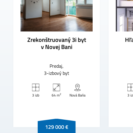
Zrekonštruovaný 3i byt
Hľa
v Novej Bani
Predaj
3-izbový byt
2
3 izb
64 m
Nová Baňa
3 i
129 000 €