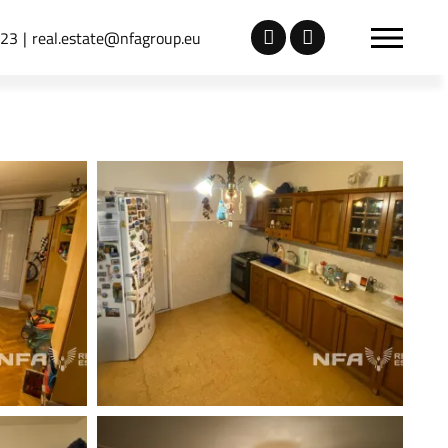
723
real.estate@nfagroup.eu