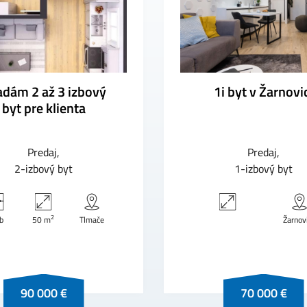
dám 2 až 3 izbový
1i byt v Žarnovi
byt pre klienta
Predaj
Predaj
2-izbový byt
1-izbový byt
2
zb
50 m
Tlmače
Žarnov
90 000 €
70 000 €