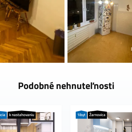
Podobné nehnuteľnosti
kcia
k nastahovaniu
1ibyt
Žarnovica