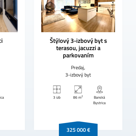
ci
Štýlový 3-izbový byt s
terasou, jacuzzi a
parkovaním
Predaj
3-izbový byt
2
ica
3 izb
86 m
Banská
Bystrica
325 000 €