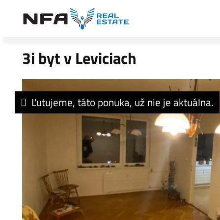
3i byt v Leviciach
Ľutujeme, táto ponuka, už nie je aktuálna.