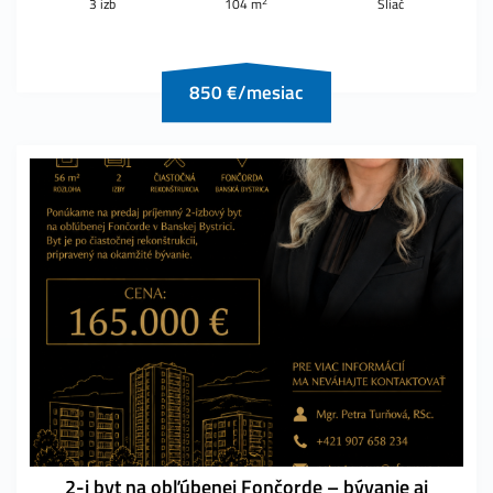
2
3 izb
104 m
Sliač
850 €/mesiac
2-i byt na obľúbenej Fončorde – bývanie aj