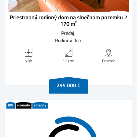
Priestranný rodinný dom na slnečnom pozemku 2
170 m²
Predaj
Rodinný dom
2
5 izb
330 m
Priechod
295 000 €
IBV
rovinatý
slnečný