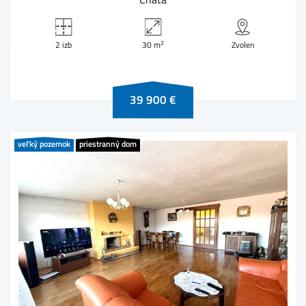
2
2 izb
30 m
Zvolen
39 900 €
veľký pozemok
priestranný dom