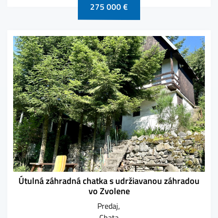
275 000 €
Útulná záhradná chatka s udržiavanou záhradou
vo Zvolene
Predaj
Chata