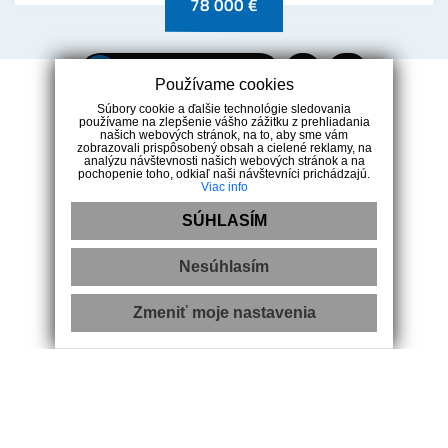
78 000 €
1
2
3
4
5
Používame cookies
Súbory cookie a ďalšie technológie sledovania
používame na zlepšenie vášho zážitku z prehliadania
našich webových stránok, na to, aby sme vám
zobrazovali prispôsobený obsah a cielené reklamy, na
analýzu návštevnosti našich webových stránok a na
pochopenie toho, odkiaľ naši návštevníci prichádzajú.
Viac info
SÚHLASÍM
Nesúhlasím
+421 944 923 723
Zmeniť moje nastavenia
Navigácia
O spoločnosti
Nehnuteľnosti
Chcem predať