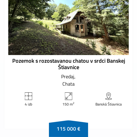
Pozemok s rozostavanou chatou v srdci Banskej
Štiavnice
Predaj
Chata
2
4 izb
150 m
Banská Štiavnica
115 000 €