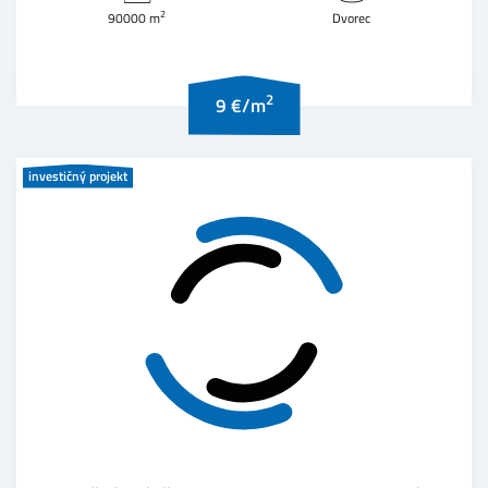
2
90000 m
Dvorec
2
9 €/m
investičný projekt