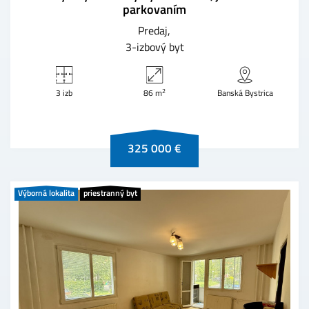
parkovaním
Predaj
3-izbový byt
2
3 izb
86 m
Banská Bystrica
325 000 €
Výborná lokalita
priestranný byt