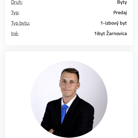
Druh:
Byty
Typ:
Predaj
Typ bytu:
1-izbový byt
Iné:
1ibyt
Žarnovica