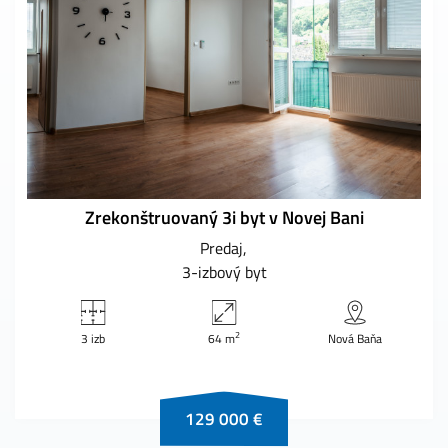
Zrekonštruovaný 3i byt v Novej Bani
Predaj
3-izbový byt
2
3 izb
64 m
Nová Baňa
129 000 €