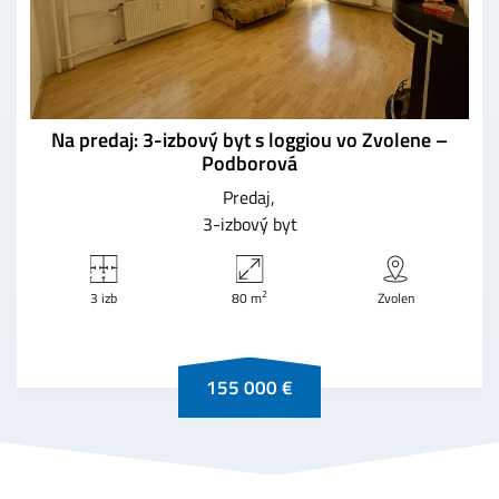
Na predaj: 3-izbový byt s loggiou vo Zvolene –
Podborová
Predaj
3-izbový byt
2
3 izb
80 m
Zvolen
155 000 €