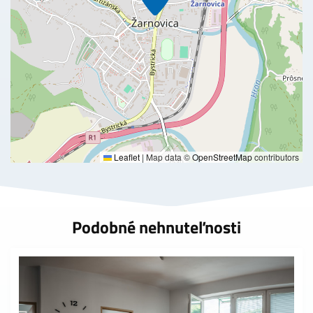
Leaflet
|
Map data ©
OpenStreetMap
contributors
Podobné nehnuteľnosti