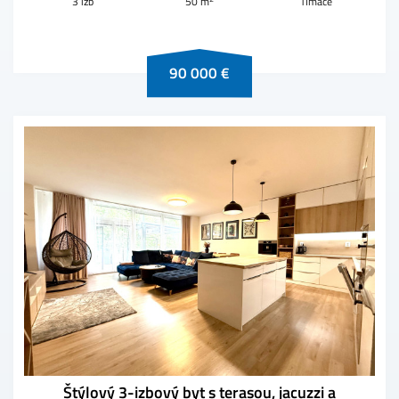
3 izb
50 m
Tlmače
90 000 €
Štýlový 3-izbový byt s terasou, jacuzzi a