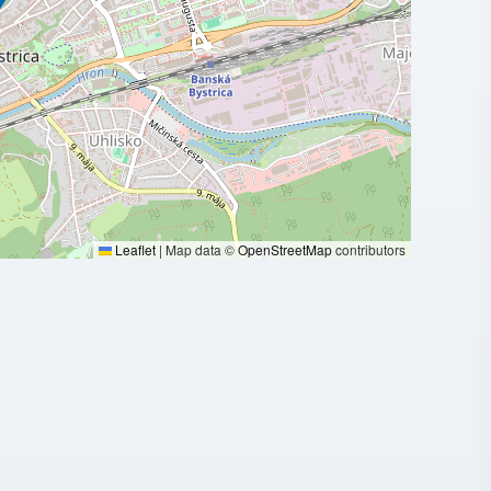
Leaflet
|
Map data ©
OpenStreetMap
contributors