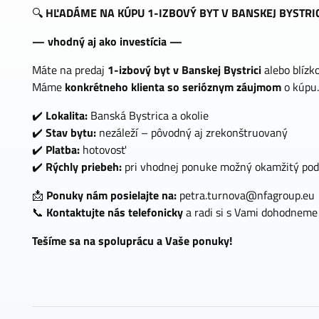
🔍
HĽADÁME NA KÚPU 1-IZBOVÝ BYT V BANSKEJ BYSTRI
— vhodný aj ako investícia —
Máte na predaj
1-izbový byt v Banskej Bystrici
alebo blízk
Máme
konkrétneho klienta so serióznym záujmom
o kúpu.
✔️
Lokalita:
Banská Bystrica a okolie
✔️
Stav bytu:
nezáleží – pôvodný aj zrekonštruovaný
✔️
Platba:
hotovosť
✔️
Rýchly priebeh:
pri vhodnej ponuke možný okamžitý pod
📩
Ponuky nám posielajte na:
petra.turnova@nfagroup.eu
📞
Kontaktujte nás telefonicky
a radi si s Vami dohodneme
Tešíme sa na spoluprácu a Vaše ponuky!