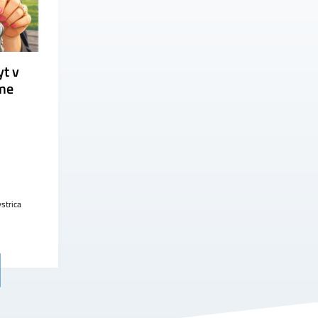
yt v
me
strica