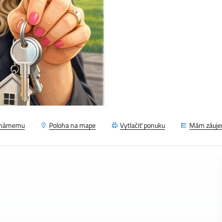
známemu
Poloha na mape
Vytlačiť ponuku
Mám záuj