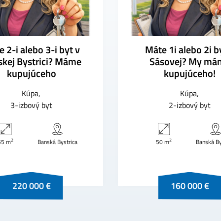
 2-i alebo 3-i byt v
Máte 1i alebo 2i b
kej Bystrici? Máme
Sásovej? My má
kupujúceho
kupujúceho!
Kúpa
Kúpa
3-izbový byt
2-izbový byt
2
2
55 m
Banská Bystrica
50 m
Banská By
220 000 €
160 000 €