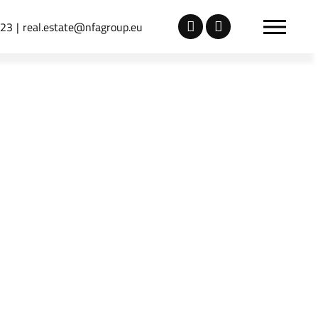
723
real.estate@nfagroup.eu