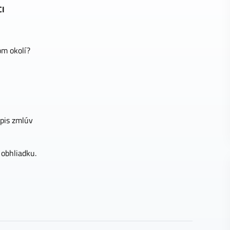
CI
om okolí?
pis zmlúv
 obhliadku.