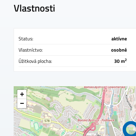
Vlastnosti
Status:
aktívne
Vlastníctvo:
osobné
2
Úžitková plocha:
30 m
+
−