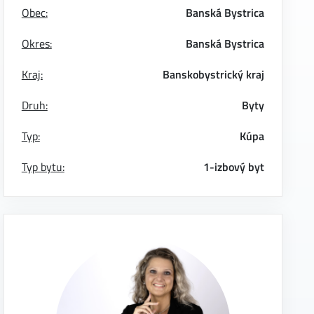
Obec:
Banská Bystrica
Okres:
Banská Bystrica
Kraj:
Banskobystrický kraj
Druh:
Byty
Typ:
Kúpa
Typ bytu:
1-izbový byt