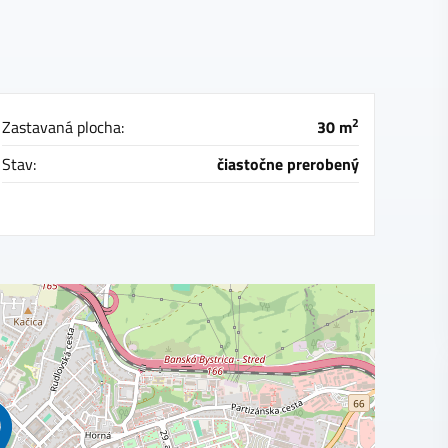
2
Zastavaná plocha:
30 m
Stav:
čiastočne prerobený