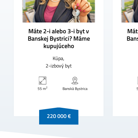
Máte 2-i alebo 3-i byt v
Máte
Banskej Bystrici? Máme
Bans
kupujúceho
Kúpa
2-izbový byt
2
55 m
Banská Bystrica
220 000 €