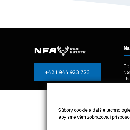
Na
O s
+421 944 923 723
Neh
Ch
Slu
Náš
Rek
Cen
Kon
Súbory cookie a ďalšie technológi
aby sme vám zobrazovali prispôso