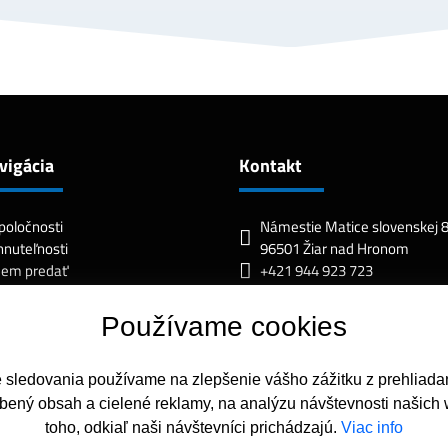
vigácia
Kontakt
poločnosti
Námestie Matice slovenskej 8
nuteľnosti
96501 Žiar nad Hronom
cem predať
+421 944 923 723
žby
real.estate@nfagroup.eu
 tím
Používame cookies
lamačný poriadok
ník
takt
e sledovania používame na zlepšenie vášho zážitku z prehliadan
bený obsah a cielené reklamy, na analýzu návštevnosti našich
toho, odkiaľ naši návštevníci prichádzajú.
Viac info